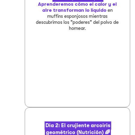
Aprenderemos cómo el calor y el
aire transforman lo líquido
en
muffins esponjosos mientras
descubrimos los "poderes" del polvo de
hornear.
Día 2: El crujiente arcoíris
geométrico (Nutrición) 🌈