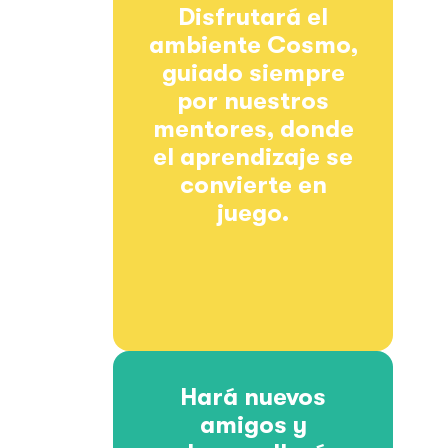
Disfrutará el
ambiente Cosmo,
guiado siempre
por nuestros
mentores, donde
el aprendizaje se
convierte en
juego.
Hará nuevos
amigos y