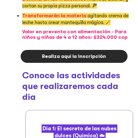
cortan su propia pizza personal. 🍕
Transformarán la materia
agitando crema de
leche hasta crear mantequilla mágica. 🪄
Valor en preventa con alimentación - Para
niños y niñas de 4 a 12 años: $324.000 cop
Realiza aquí la inscripción
Conoce las actividades
que realizaremos cada
día
Día 1: El secreto de las nubes
dulces (Química) ☁️