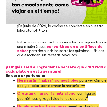
¡En junio de 2026, la cocina se convierte en nuestro
laboratorio! 👨‍🍳🧪
Estas vacaciones tus hijos serán los protagonistas de
una misión única:
convertirse en científicos del
sabor
para descubrir los secretos químicos y físicos
que esconden sus recetas favoritas.
¡El inglés será el ingrediente secreto que dará vida a
cada plato en esta aventura!
En esta experiencia:
Hornearán "nubes" comestibles
para ver cómo e
aire y el calor transforman la materia. ☁️
Crearán un arcoíris nutricional
con figuras
geométricas y vegetales llenos de vida. 🌈
Dominarán las fracciones
mientras diseñan y