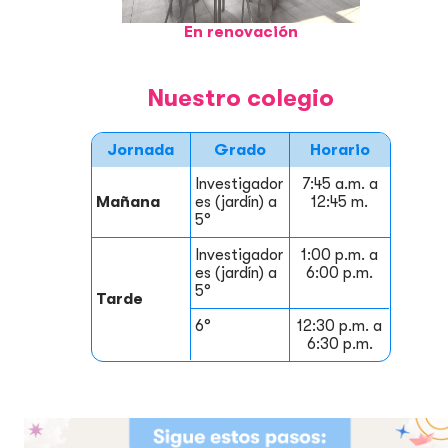
En renovación
Nuestro colegio
Jornada
Grado
Horario
Investigador
7:45 a.m. a
Mañana
es (jardín) a
12:45 m.
5°
Investigador
1:00 p.m. a
es (jardín) a
6:00 p.m.
5°
Tarde
6°
12:30 p.m. a
6:30 p.m.