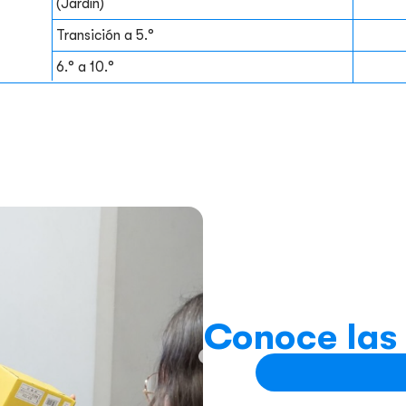
(Jardín)
Transición a 5.°
6.° a 10.°
Conoce las 