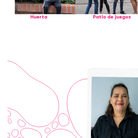
Huerta
Patio de juegos
S