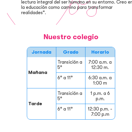
lectura integral del ser humano en su entorno. Creo e
la educación como camino para transformar
realidades".
Nuestro colegio
Jornada
Grado
Horario
Transición a
7:00 a.m. a
5°
12:30 m.
Mañana
6° a 11°
6:30 a.m. a
1:00 m
Transición a
1 p.m. a 6
5°
p.m.
Tarde
6° a 11°
12:30 p.m. -
7:00 p.m