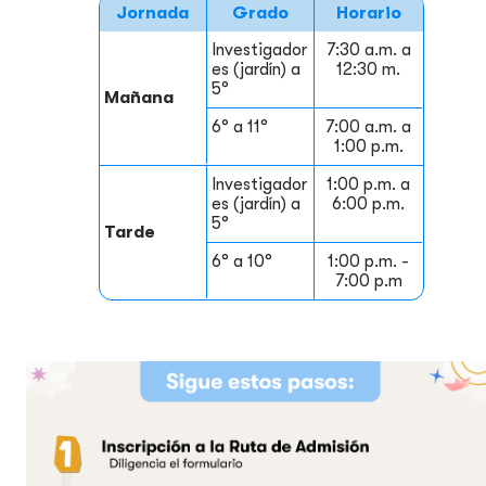
Jornada
Grado
Horario
Investigador
7:30 a.m. a
es (jardín) a
12:30 m.
5°
Mañana
6° a 11°
7:00 a.m. a
1:00 p.m.
Investigador
1:00 p.m. a
es (jardín) a
6:00 p.m.
5°
Tarde
6° a 10°
1:00 p.m. -
7:00 p.m